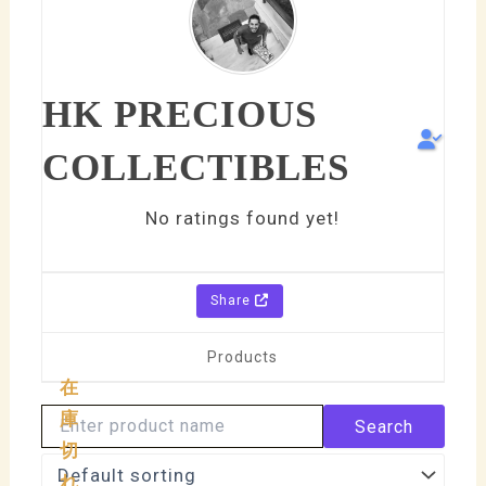
HK PRECIOUS
COLLECTIBLES
No ratings found yet!
Share
Products
在
庫
切
れ