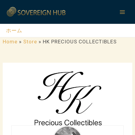
内
Mai
容
Men
を
ス
ホーム
キ
Home
»
Store
»
HK PRECIOUS COLLECTIBLES
ッ
プ