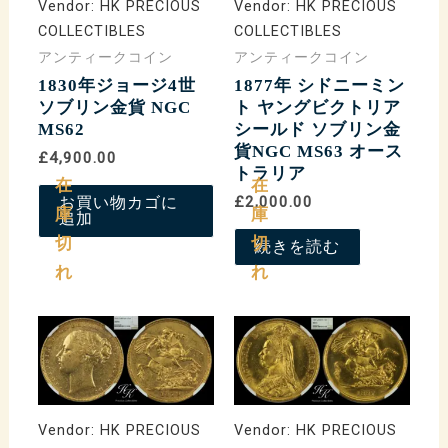
Vendor:
HK PRECIOUS
Vendor:
HK PRECIOUS
COLLECTIBLES
COLLECTIBLES
アンティークコイン
アンティークコイン
1830年ジョージ4世
1877年 シドニーミン
ソブリン金貨 NGC
ト ヤングビクトリア
MS62
シールド ソブリン金
貨NGC MS63 オース
£4,900.00
トラリア
在
在
お買い物カゴに
£2,000.00
庫
庫
追加
切
切
続きを読む
れ
れ
Vendor:
HK PRECIOUS
Vendor:
HK PRECIOUS