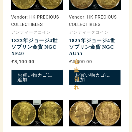
Vendor:
HK PRECIOUS
Vendor:
HK PRECIOUS
COLLECTIBLES
COLLECTIBLES
アンティークコイン
アンティークコイン
1823年ジョージ4世
1825年ジョージ4世
ソブリン金貨 NGC
ソブリン金貨 NGC
XF40
AU55
在
£3,100.00
£4,400.00
庫
お買い物カゴに
お買い物カゴに
切
追加
追加
れ