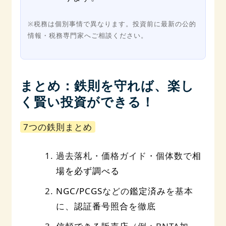
※税務は個別事情で異なります。投資前に最新の公的
情報・税務専門家へご相談ください。
まとめ：鉄則を守れば、楽し
く賢い投資ができる！
7つの鉄則まとめ
過去落札・価格ガイド・個体数で
相
場を必ず調べる
NGC/PCGS
などの
鑑定済み
を基本
に、
認証番号照合
を徹底