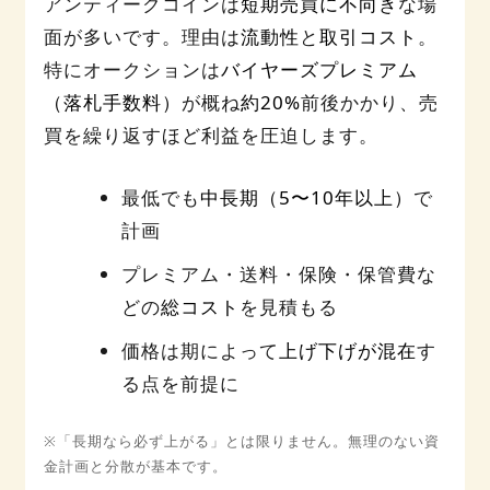
アンティークコインは
短期売買に不向き
な場
面が多いです。理由は
流動性
と
取引コスト
。
特にオークションは
バイヤーズプレミアム
（落札手数料）
が概ね
約20%
前後かかり、売
買を繰り返すほど利益を圧迫します。
最低でも
中長期（5〜10年以上）
で
計画
プレミアム・送料・保険・保管費な
どの
総コスト
を見積もる
価格は期によって
上げ下げが混在
す
る点を前提に
※「長期なら必ず上がる」とは限りません。無理のない資
金計画と分散が基本です。