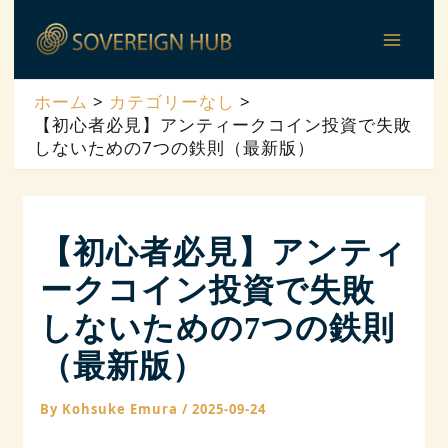
内
投
Main
容
稿
Men
を
ナ
ホーム
カテゴリーなし
ス
ビ
【初心者必見】アンティークコイン投資で失敗
キ
ゲ
しないための7つの鉄則（最新版）
ッ
ー
プ
シ
ョ
【初心者必見】アンティ
ン
ークコイン投資で失敗
しないための7つの鉄則
（最新版）
By
Kohsuke Emura
/
2025-09-24