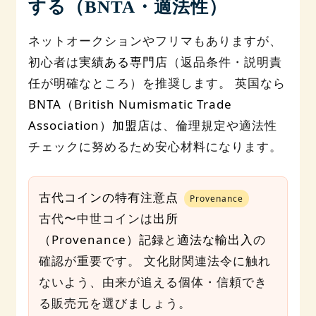
する（BNTA・適法性）
ネットオークションやフリマもありますが、
初心者は
実績ある専門店
（返品条件・説明責
任が明確なところ）を推奨します。 英国なら
BNTA（British Numismatic Trade
Association）加盟店
は、倫理規定や適法性
チェックに努めるため安心材料になります。
古代コインの特有注意点
Provenance
古代〜中世コインは
出所
（Provenance）記録
と
適法な輸出入
の
確認が重要です。 文化財関連法令に触れ
ないよう、由来が追える個体・信頼でき
る販売元を選びましょう。