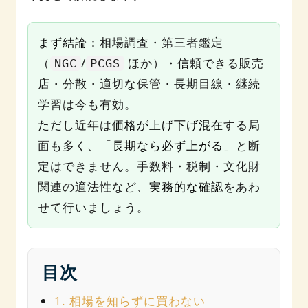
まず結論：
相場調査・第三者鑑定
（
/
ほか）・信頼できる販売
NGC
PCGS
店・分散・適切な保管・長期目線・継続
学習は今も有効。
ただし近年は
価格が上げ下げ混在
する局
面も多く、
「長期なら必ず上がる」
と断
定はできません。手数料・税制・文化財
関連の適法性など、
実務的な確認
をあわ
せて行いましょう。
目次
1. 相場を知らずに買わない