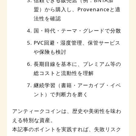
信頼できる販売店
（例：BNTA加
盟）から購入し、
Provenance
と適
法性を確認
国・時代・テーマ・グレードで
分散
PVC回避・湿度管理
、保管サービス
や
保険
も検討
長期目線
を基本に、プレミアム等の
総コスト
と流動性を理解
継続学習
（書籍・アーカイブ・イベ
ント）で判断力を磨く
アンティークコインは、歴史や美術性を味わ
える
特別な資産
。
本記事のポイントを実践すれば、失敗リスク