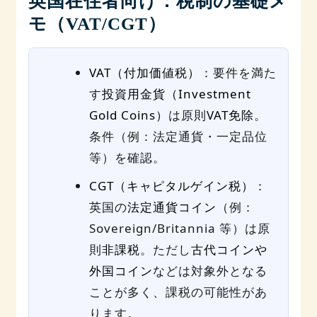
英国在住者向け：税制の基礎メ
モ（VAT/CGT）
VAT（付加価値税）
：要件を満た
す
投資用金貨（Investment
Gold Coins）
は原則
VAT免除
。
条件（例：法定通貨・一定品位
等）を確認。
CGT（キャピタルゲイン税）
：
英国の
法定通貨コイン
（例：
Sovereign/Britannia 等）は原
則
非課税
。ただし
古代コインや
外国コイン
などは対象外となる
ことが多く、課税の可能性があ
ります。