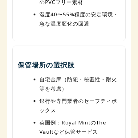
の
PVCフリー素材
湿度40〜55%
程度の安定環境・
急な温度変化の回避
保管場所の選択肢
自宅金庫（防犯・秘匿性・耐火
等を考慮）
銀行や専門業者の
セーフティボ
ックス
英国例：Royal Mintの
The
Vault
など保管サービス