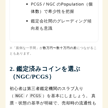
PCGS / NGC の
Population（個
体数）
で希少性を把握
鑑定会社間のグレーディング傾
向差も意識
※「面倒な一手間」が
数万円〜数十万円の差
につながるこ
ともあります。
2. 鑑定済みコインを選ぶ
（NGC/PCGS）
初心者は
第三者鑑定機関のスラブ入り
（
/
）を基本にしましょう。 真
NGC
PCGS
贋・状態の基準が明確で、
売却時の流通性
も