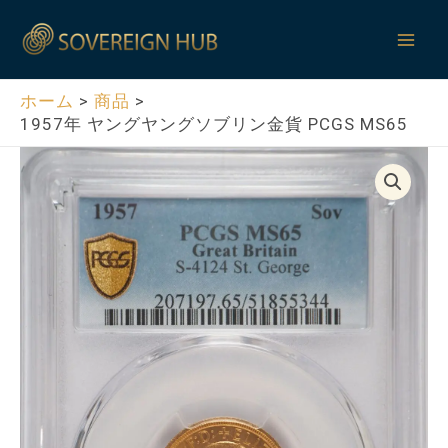
内
Mai
容
Men
を
ス
ホーム
商品
1957年 ヤングヤングソブリン金貨 PCGS MS65
キ
ッ
プ