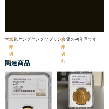
Shipping
追加情報
More Products
大人気ヤングヤングソブリン金貨の初年号です
在
在
庫
庫
切
切
れ
れ
関連商品