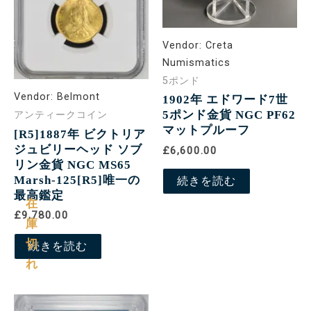
Vendor:
Creta
Numismatics
5ポンド
Vendor:
Belmont
1902年 エドワード7世
5ポンド金貨 NGC PF62
アンティークコイン
マットプルーフ
[R5]1887年 ビクトリア
ジュビリーヘッド ソブ
£6,600.00
リン金貨 NGC MS65
Marsh-125[R5]唯一の
続きを読む
最高鑑定
在
£9,780.00
庫
切
続きを読む
れ