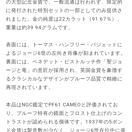
の大型記念金貨で、一般流通は行われず、限定的
に発行された特別セットの一部としてのみ提供さ
れました。金の純度は22カラット（91.67％）、
重量は約39.94グラムです。
表面には、トーマス・ハンフリー・パジェットに
よるジョージ6世の左向き肖像が刻まれています。
裏面には、ベネデット・ピストルッチ作「聖ジョ
ージと竜」の意匠が採用され、英国金貨を象徴す
るクラシカルなデザインがプルーフ品質で精緻に
再現されています。
本品はNGC鑑定でPF61 CAMEOと評価されてお
り、プルーフ特有の鏡面とフロスト仕上げのコン
トラストが認められる個体です。1937年の5ポン
ド金貨は製造数が少なく、ジョージ6世在位中に発