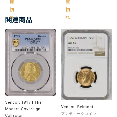
庫
庫
切
切
れ
れ
関連商品
Vendor:
1817 | The
Vendor:
Belmont
Modern Sovereign
アンティークコイン
Collector