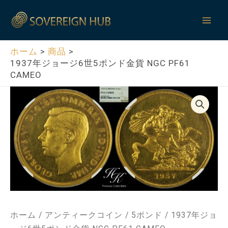
内
Mai
容
Men
を
ス
ホーム
商品
1937年ジョージ6世5ポンド金貨 NGC PF61
キ
CAMEO
ッ
プ
ホーム
/
アンティークコイン
/
5ポンド
/ 1937年ジョ