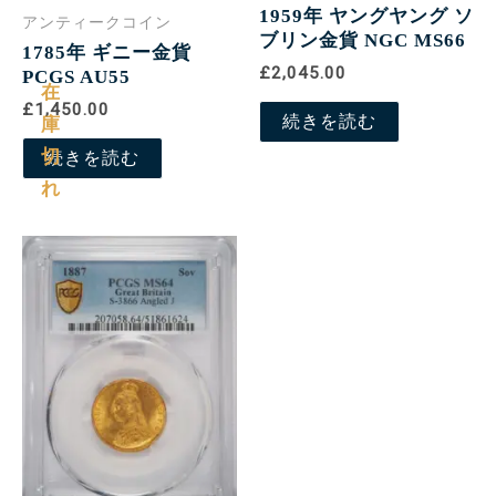
1959年 ヤングヤング ソ
アンティークコイン
ブリン金貨 NGC MS66
1785年 ギニー金貨
£2,045.00
PCGS AU55
在
£1,450.00
続きを読む
庫
切
続きを読む
れ