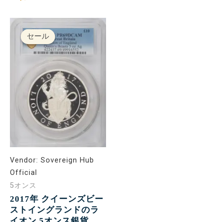
元
現
の
在
セール
セール
価
の
格
価
は
格
£300.00
は
で
£250.00
し
で
た。
す。
Vendor:
Sovereign Hub
Official
5オンス
2017年 クイーンズビー
ストイングランドのラ
イオン 5オンス銀貨