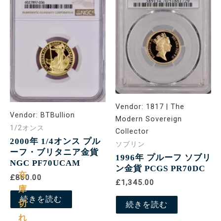
Vendor:
1817 | The
Vendor:
BTBullion
Modern Sovereign
1/2オンス
Collector
2000年 1/4オンス プル
ソブリン
ーフ・ブリタニア金貨
1996年 プルーフ ソブリ
NGC PF70UCAM
ン金貨 PCGS PR70DC
在
£860.00
£1,345.00
庫
続きを読む
切
続きを読む
れ