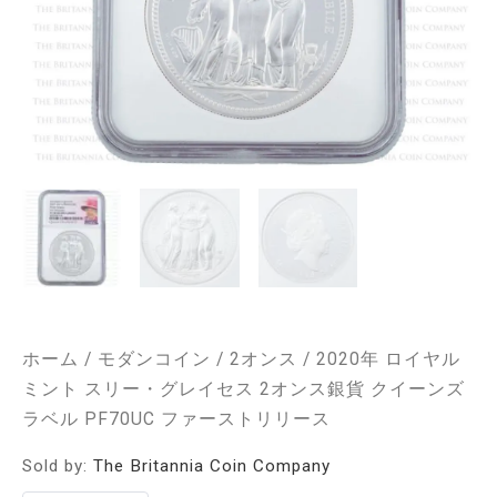
レ
イ
セ
ス
2
オ
ン
ス
銀
貨
ク
イ
ー
ン
ズ
ラ
ホーム
/
モダンコイン
/
2オンス
/ 2020年 ロイヤル
ベ
ミント スリー・グレイセス 2オンス銀貨 クイーンズ
ル
PF70UC
ラベル PF70UC ファーストリリース
フ
ァ
Sold by:
The Britannia Coin Company
ー