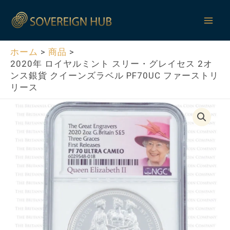
内
Mai
容
Men
を
ス
ホーム
商品
2020年 ロイヤルミント スリー・グレイセス 2オ
キ
ンス銀貨 クイーンズラベル PF70UC ファーストリ
ッ
リース
プ
2020
年
ロ
イ
ヤ
ル
ミ
ン
ト
ス
リ
ー・
グ