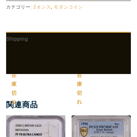
カテゴリー:
2オンス
,
モダンコイン
Shipping
追加情報
More Products
在
在
庫
庫
切
切
れ
れ
関連商品