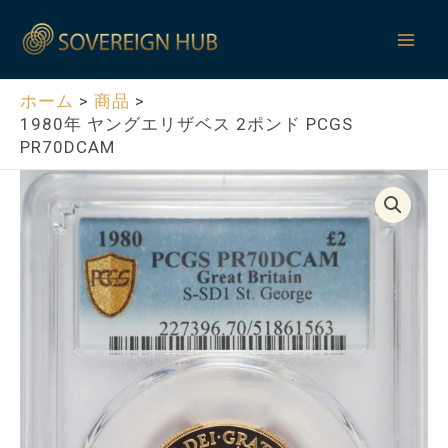
内
Mai
容
Men
を
ス
ホーム
商品
1980年 ヤングエリザベス 2ポンド PCGS
キ
PR70DCAM
ッ
プ