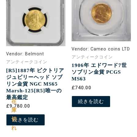
Vendor:
Cameo coins LTD
Vendor:
Belmont
アンティークコイン
アンティークコイン
1906年 エドワード7世
[R5]1887年 ビクトリア
ソブリン金貨 PCGS
ジュビリーヘッド ソブ
MS63
リン金貨 NGC MS65
£740.00
Marsh-125[R5]唯一の
最高鑑定
在
続きを読む
£9,780.00
庫
切
続きを読む
れ