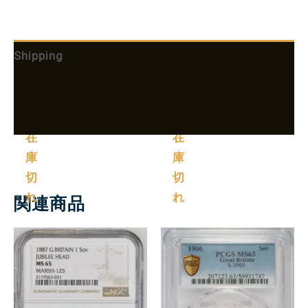
Shipping
追加情報
More Products
在
在
庫
庫
切
切
れ
れ
関連商品