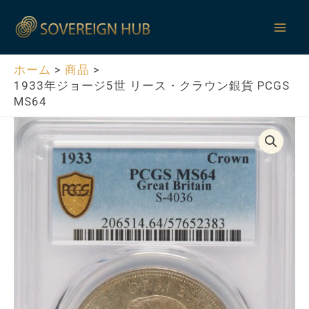
内
Mai
容
Men
を
ス
ホーム
商品
1933年ジョージ5世 リース・クラウン銀貨 PCGS
キ
MS64
ッ
プ