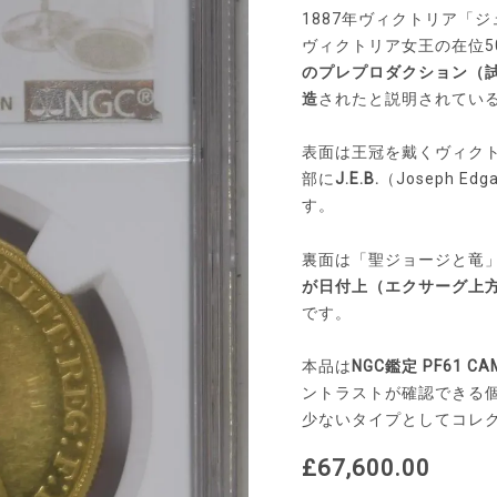
ジ
1887年ヴィクトリア「ジ
ュ
ヴィクトリア女王の在位5
ビ
のプレプロダクション（試
リ
造
されたと説明されてい
ー
ヘ
ッ
表面は王冠を戴くヴィク
ド
部に
J.E.B.
（Joseph 
プ
す。
ル
ー
フ
裏面は「聖ジョージと竜
5
が日付上（エクサーグ上方）
ポ
です。
ン
ド
本品は
NGC鑑定 PF61 CA
金
貨
ントラストが確認できる個体
B.P.
少ないタイプとしてコレ
無
NGC
£67,600.00
PF61CAM