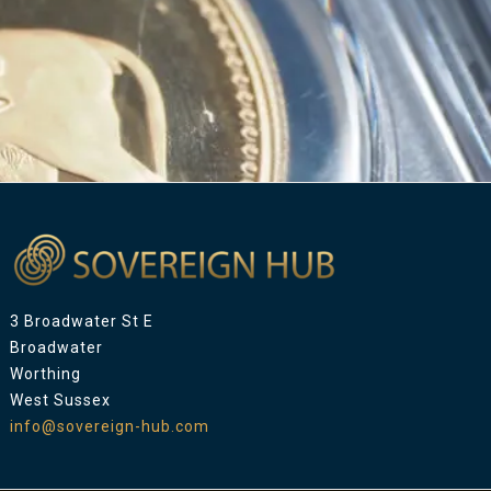
3 Broadwater St E
Broadwater
Worthing
West Sussex
info@sovereign-hub.com