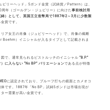
ュビリーヘッド」5ポンド金貨（試鋳貨／Pattern）は、
0周年（ゴールデン・ジュビリー）に向けた
事前検討用
鋳）として、英国王立造幣局で1887年2～3月に少数製
る金貨です。
トリア女王の肖像（ジュビリーヘッド）で、肖像の截断
Edgar Boehm）イニシャルが入るタイプとして記載されま
」図で、通常見られるピストルッチのイニシャル
“B.P.”
に入らない “No BP” バリエーション
である点が特徴
MEO
に認定されており、プルーフ打ちの鏡面とカメオコ
です。1887年「No BP」試鋳5ポンドは市場出現が
クター需要が高い金貨です。