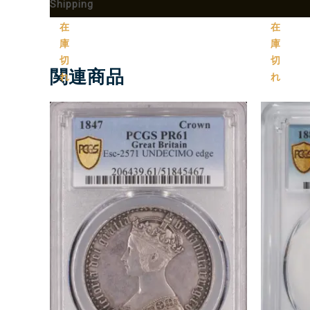
Shipping
追加情報
More Products
在
在
庫
庫
切
切
関連商品
れ
れ