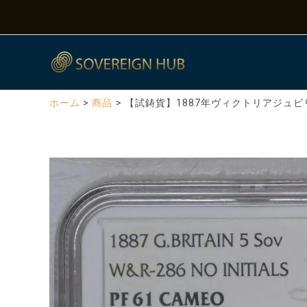
内
容
を
ス
キ
ッ
ホーム
商品
【試鋳貨】1887年ヴィクトリアジュビリー
プ