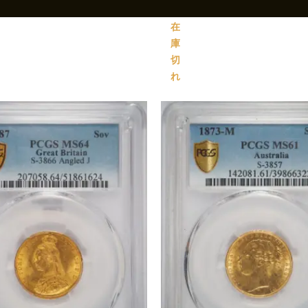
在
庫
切
れ