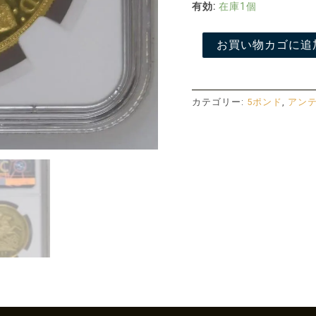
個
有効:
在庫1個
お買い物カゴに追
カテゴリー:
5ポンド
,
アン