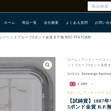
検
索
対
象:
ホーム
商品一覧
会社概要
よくある質問
お問い合
ヘッドプルーフ5ポンド金貨 B.P.無 NGC PF61CAM
【試
ホーム
/
アンティークコイ
鋳
ッドプルーフ5ポンド金貨 B.P.
貨】
Sold by:
Sovereign Raritie
1887
年
£ GBP
ヴ
ィ
5ポンド
,
アンティークコ
ク
ト
【試鋳貨】188
リ
5ポンド金貨 B.P.無
ア