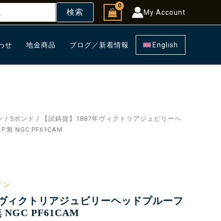
検索
My Account
わせ
地金商品
ブログ／新着情報
English
ン
/
5ポンド
/ 【試鋳貨】1887年ヴィクトリアジュビリーヘ
無 NGC PF61CAM
s
イン
7年ヴィクトリアジュビリーヘッドプルーフ
 NGC PF61CAM