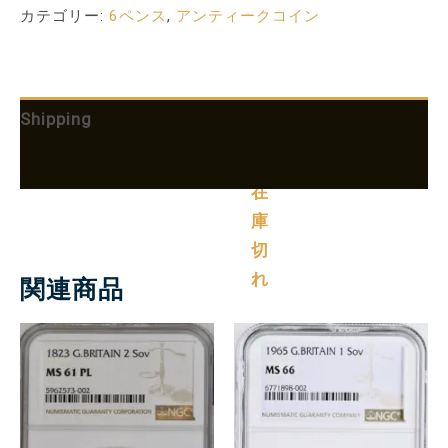
カテゴリー:
6ペンス
,
アンティークコイン
Shipping
More Products
在
庫
切
れ
関連商品