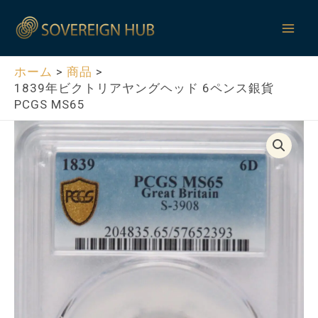
内
Mai
容
Men
を
ス
ホーム
商品
1839年ビクトリアヤングヘッド 6ペンス銀貨
キ
PCGS MS65
ッ
プ