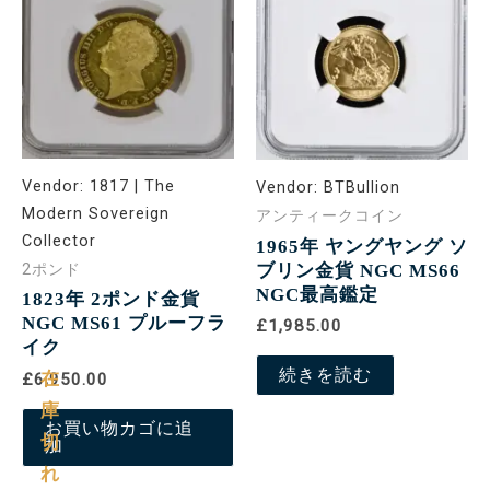
Vendor:
1817 | The
Vendor:
BTBullion
Modern Sovereign
アンティークコイン
Collector
1965年 ヤングヤング ソ
ブリン金貨 NGC MS66
2ポンド
NGC最高鑑定
1823年 2ポンド金貨
NGC MS61 プルーフラ
£1,985.00
イク
続きを読む
在
£6,950.00
庫
お買い物カゴに追
切
加
れ