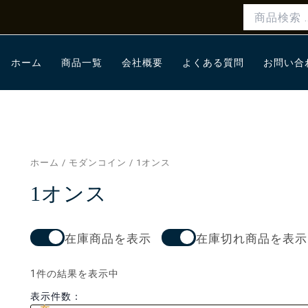
検
索
対
象:
ホーム
商品一覧
会社概要
よくある質問
お問い合
ホーム
/
モダンコイン
/ 1オンス
1オンス
在庫商品を表示
在庫切れ商品を表示
1件の結果を表示中
表示件数：