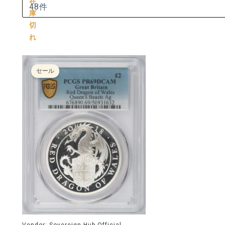
在
庫
切
れ
元
現
の
在
セール
価
の
格
価
は
格
£180.00
は
で
£160.00
し
で
た。
す。