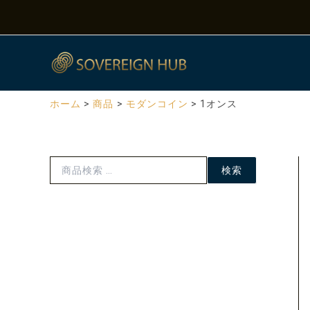
検
内
索
容
対
を
象
ス
:
キ
ッ
ホーム
商品
モダンコイン
1オンス
プ
検索